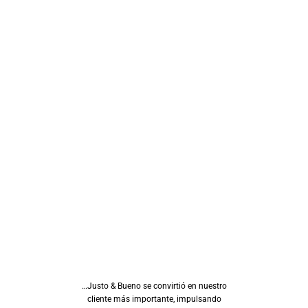
Planta de transformación productos
larga vida
Además, en nuestra planta de esterilización transformamos los
productos de cosechas orgánicas en alimentos de larga vida,
optimizando su almacenamiento, transporte y exhibición.
Planta De Horneados
Desde nuestra planta de horneados en Restrepo, Meta, llevamos el
auténtico pan de arroz a grandes cadenas como Olímpica, Oxxo,
Zapatoca y Surtimax…
…Justo & Bueno se convirtió en nuestro
cliente más importante, impulsando